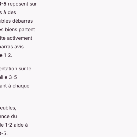
3-5
reposent sur
és à des
ubles débarras
es biens partent
ite activement
arras avis
e 1-2.
ntation sur le
ille 3-5
sant à chaque
meubles,
ience du
e 1-2 aide à
3-5.