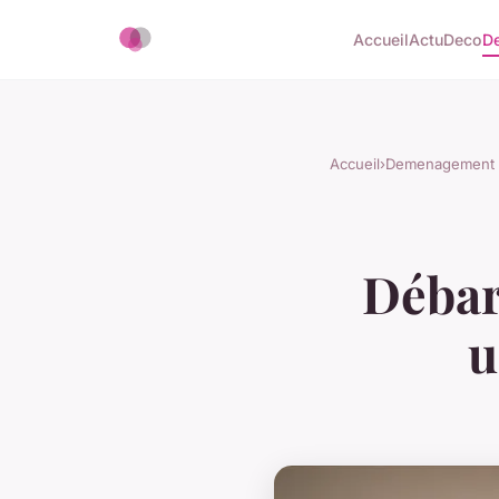
Accueil
Actu
Deco
D
Accueil
›
Demenagement
Débarr
u