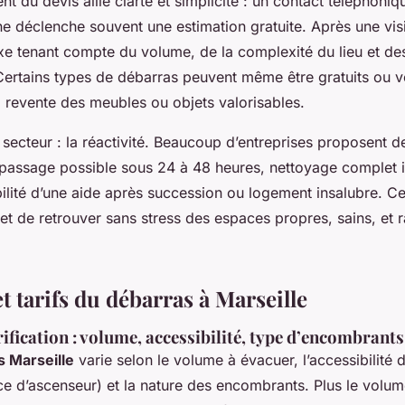
t du devis allie clarté et simplicité : un contact téléphoni
 déclenche souvent une estimation gratuite. Après une visit
fixe tenant compte du volume, de la complexité du lieu et de
 Certains types de débarras peuvent même être gratuits ou vo
a revente des meubles ou objets valorisables.
 secteur : la réactivité. Beaucoup d’entreprises proposent d
passage possible sous 24 à 48 heures, nettoyage complet i
ibilité d’une aide après succession ou logement insalubre. 
et de retrouver sans stress des espaces propres, sains, et 
t tarifs du débarras à Marseille
ification : volume, accessibilité, type d’encombrants
s Marseille
varie selon le volume à évacuer, l’accessibilité
ce d’ascenseur) et la nature des encombrants. Plus le volum