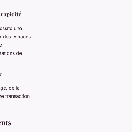
 rapidité
essite une
er des espaces
e
tations de
r
age, de la
ne transaction
ents