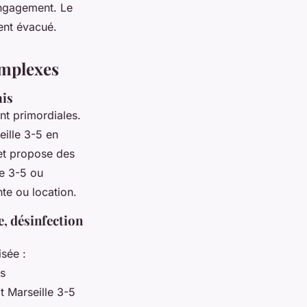
engagement. Le
ent évacué.
omplexes
ais
ont primordiales.
eille 3-5 en
 et propose des
le 3-5 ou
te ou location.
, désinfection
sée :
es
t Marseille 3-5