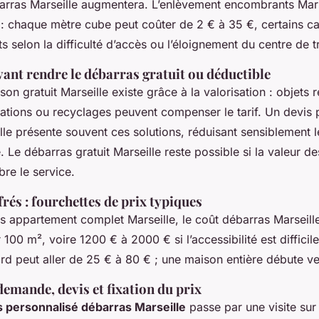
barras Marseille augmentera. L’enlèvement encombrants Mars
 : chaque mètre cube peut coûter de 2 € à 35 €, certains c
selon la difficulté d’accès ou l’éloignement du centre de tr
ant rendre le débarras gratuit ou déductible
on gratuit Marseille existe grâce à la valorisation : objets 
ations ou recyclages peuvent compenser le tarif. Un devis 
le présente souvent ces solutions, réduisant sensiblement l
é. Le débarras gratuit Marseille reste possible si la valeur de
bre le service.
rés : fourchettes de prix typiques
s appartement complet Marseille, le coût débarras Marseille
100 m², voire 1200 € à 2000 € si l’accessibilité est difficil
rd peut aller de 25 € à 80 € ; une maison entière débute v
emande, devis et fixation du prix
s personnalisé débarras Marseille
passe par une visite sur 