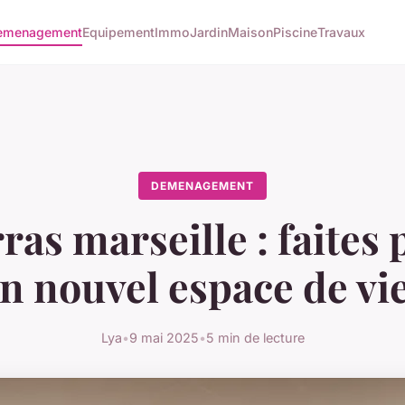
emenagement
Equipement
Immo
Jardin
Maison
Piscine
Travaux
DEMENAGEMENT
as marseille : faites 
n nouvel espace de vie
Lya
•
9 mai 2025
•
5 min de lecture