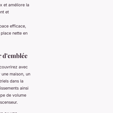
x et améliore la
nt et
pace efficace,
 place nette en
ir d’emblée
écouvrirez avec
r une maison, un
iels dans la
issements ainsi
type de volume
ascenseur.