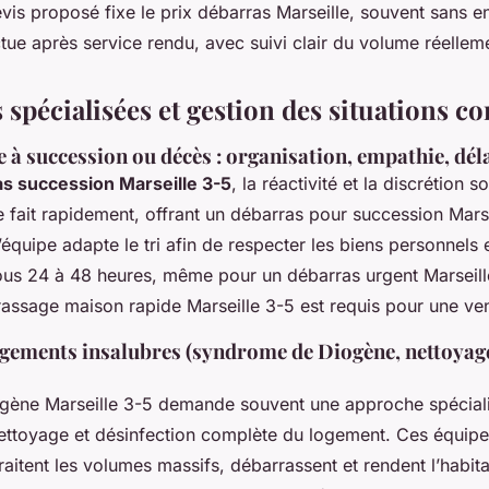
evis proposé fixe le prix débarras Marseille, souvent sans 
tue après service rendu, avec suivi clair du volume réellem
 spécialisées et gestion des situations c
 à succession ou décès : organisation, empathie, dél
s succession Marseille 3-5
, la réactivité et la discrétion s
e fait rapidement, offrant un débarras pour succession Mars
L’équipe adapte le tri afin de respecter les biens personnels
sous 24 à 48 heures, même pour un débarras urgent Marseil
rassage maison rapide Marseille 3-5 est requis pour une ven
ogements insalubres (syndrome de Diogène, nettoyage
gène Marseille 3-5 demande souvent une approche spéciali
 nettoyage et désinfection complète du logement. Ces équip
aitent les volumes massifs, débarrassent et rendent l’habita