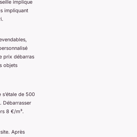
eille implique
as impliquant
i.
revendables,
personnalisé
e prix débarras
s objets
 s’étale de 500
e. Débarrasser
ers 8 €/m³.
site. Après