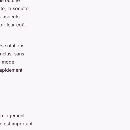
que ou une
e, la société
s aspects
ir leur coût
es solutions
nclus, sans
Ce mode
rapidement
 du logement
e est important,