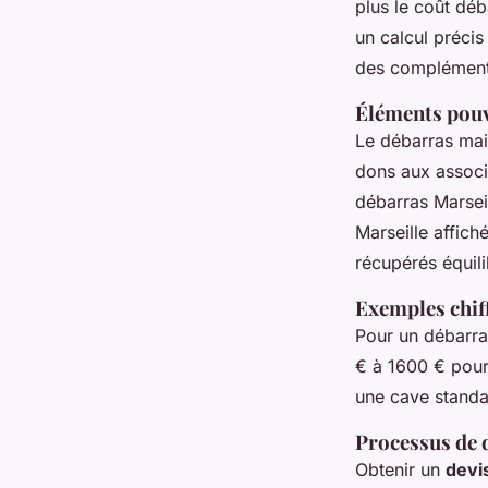
plus le coût dé
un calcul précis
des compléments 
Éléments pouv
Le débarras mais
dons aux associ
débarras Marseil
Marseille affich
récupérés équili
Exemples chiff
Pour un débarra
€ à 1600 € pour 
une cave standa
Processus de d
Obtenir un
devi