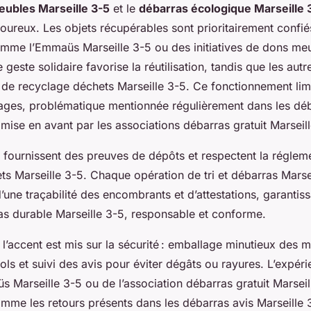
eubles Marseille 3-5
et le
débarras écologique Marseille 
rigoureux. Les objets récupérables sont prioritairement confi
omme l’Emmaüs Marseille 3-5 ou des initiatives de dons me
 geste solidaire favorise la réutilisation, tandis que les autr
s de recyclage déchets Marseille 3-5. Ce fonctionnement lim
ages, problématique mentionnée régulièrement dans les déb
 mise en avant par les associations débarras gratuit Marseill
 fournissent des preuves de dépôts et respectent la régleme
ts Marseille 3-5. Chaque opération de tri et débarras Marse
une traçabilité des encombrants et d’attestations, garantis
ras durable Marseille 3-5, responsable et conforme.
 l’accent est mis sur la sécurité : emballage minutieux des 
ols et suivi des avis pour éviter dégâts ou rayures. L’expér
Marseille 3-5 ou de l’association débarras gratuit Marseill
omme les retours présents dans les débarras avis Marseille 