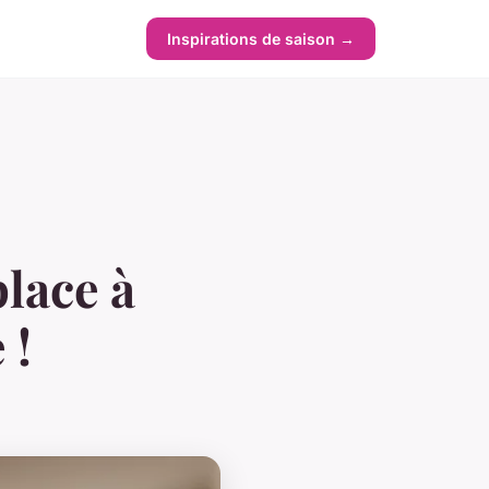
Inspirations de saison →
place à
 !