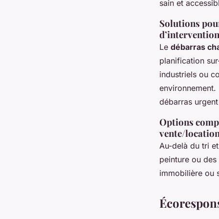
sain et accessib
Solutions pou
d’interventio
Le
débarras cha
planification su
industriels ou c
environnement. D
débarras urgent
Options compl
vente/locatio
Au-delà du tri e
peinture ou des 
immobilière ou s
Écoresponsa