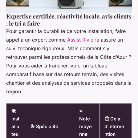
Expertise certifiée, réactivité locale, avis clients
: le tri à faire
Pour garantir la durabilité de votre installation, faire
appel à un expert comme
Assist Rivieira
assure un
suivi technique rigoureux. Mais comment s’y
retrouver parmi les professionnels de la Côte d’Azur ?
Pour vous aider à trancher, voici un tableau
comparatif basé sur des retours terrain, des visites
chantier et des analyses de services proposés dans la
région.
🛠️
⭐
Inst
Note
⏱️ Délai
alla
🎯 Spécialité
moye
d’interve
teu
nne
ntion