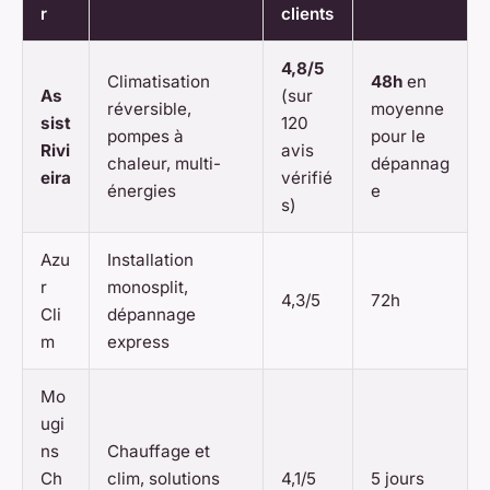
r
clients
4,8/5
Climatisation
48h
en
As
(sur
réversible,
moyenne
sist
120
pompes à
pour le
Rivi
avis
chaleur, multi-
dépannag
eira
vérifié
énergies
e
s)
Azu
Installation
r
monosplit,
4,3/5
72h
Cli
dépannage
m
express
Mo
ugi
ns
Chauffage et
Ch
clim, solutions
4,1/5
5 jours