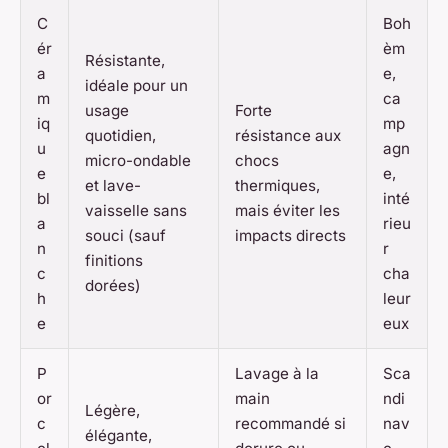
C
Boh
ér
èm
Résistante,
a
e,
idéale pour un
m
ca
usage
Forte
iq
mp
quotidien,
résistance aux
u
agn
micro-ondable
chocs
e
e,
et lave-
thermiques,
bl
inté
vaisselle sans
mais éviter les
a
rieu
souci (sauf
impacts directs
n
r
finitions
c
cha
dorées)
h
leur
e
eux
P
Lavage à la
Sca
or
main
ndi
Légère,
c
recommandé si
nav
élégante,