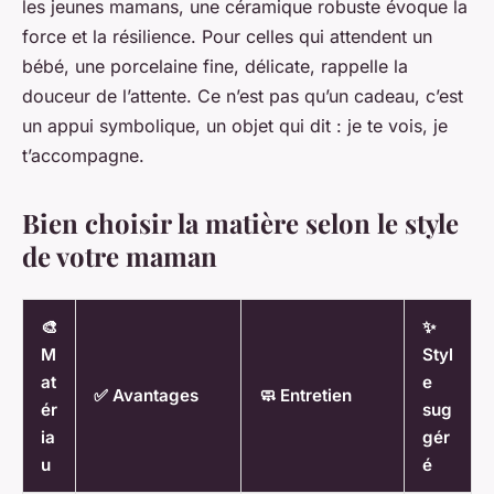
les jeunes mamans, une céramique robuste évoque la
force et la résilience. Pour celles qui attendent un
bébé, une porcelaine fine, délicate, rappelle la
douceur de l’attente. Ce n’est pas qu’un cadeau, c’est
un appui symbolique, un objet qui dit :
je te vois, je
t’accompagne
.
Bien choisir la matière selon le style
de votre maman
🎨
✨
M
Styl
at
e
✅ Avantages
🧼 Entretien
ér
sug
ia
gér
u
é