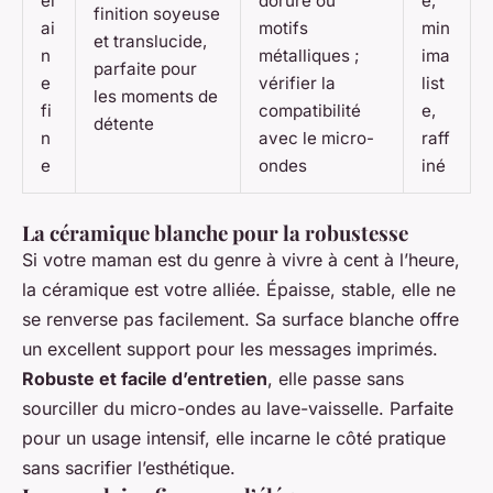
el
dorure ou
e,
finition soyeuse
ai
motifs
min
et translucide,
n
métalliques ;
ima
parfaite pour
e
vérifier la
list
les moments de
fi
compatibilité
e,
détente
n
avec le micro-
raff
e
ondes
iné
La céramique blanche pour la robustesse
Si votre maman est du genre à vivre à cent à l’heure,
la céramique est votre alliée. Épaisse, stable, elle ne
se renverse pas facilement. Sa surface blanche offre
un excellent support pour les messages imprimés.
Robuste et facile d’entretien
, elle passe sans
sourciller du micro-ondes au lave-vaisselle. Parfaite
pour un usage intensif, elle incarne le côté pratique
sans sacrifier l’esthétique.