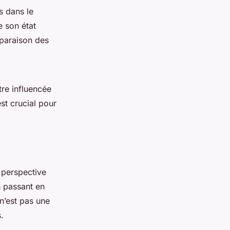
s dans le
e son état
mparaison des
tre influencée
st crucial pour
 perspective
n passant en
 n’est pas une
.