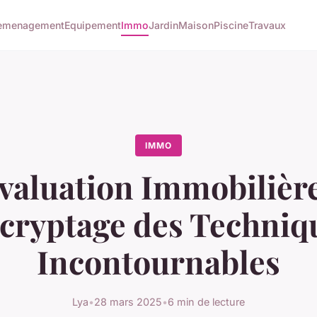
emenagement
Equipement
Immo
Jardin
Maison
Piscine
Travaux
IMMO
valuation Immobilière
cryptage des Techniq
Incontournables
Lya
•
28 mars 2025
•
6 min de lecture