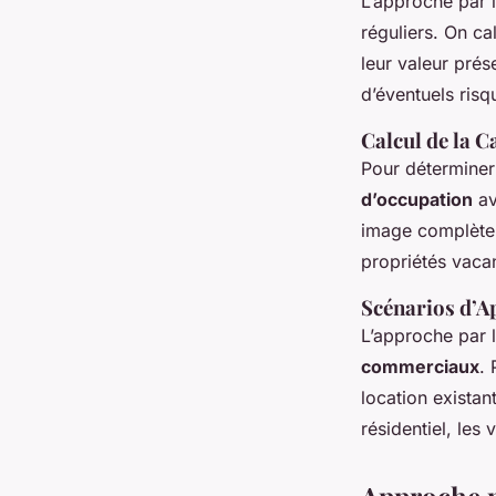
L’approche par l
réguliers. On cal
leur valeur pré
d’éventuels ris
Calcul de la 
Pour déterminer 
d’occupation
av
image complète d
propriétés vaca
Scénarios d’A
L’approche par 
commerciaux
.
location existan
résidentiel, les