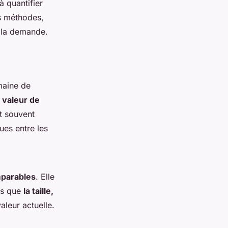
à quantifier
es méthodes,
e la demande.
maine de
a
valeur de
t souvent
ues entre les
parables
. Elle
les que
la taille,
aleur actuelle.