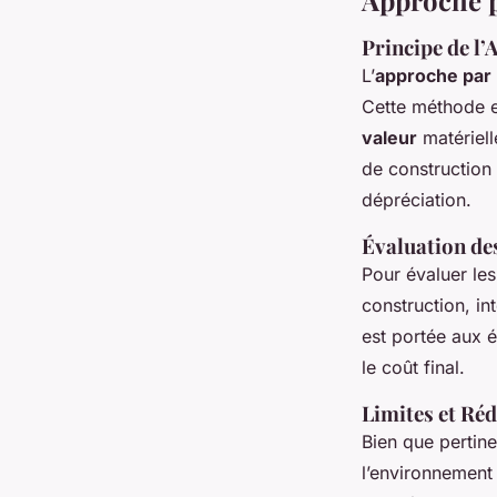
Approche p
Principe de l’
L’
approche par 
Cette méthode es
valeur
matériell
de construction 
dépréciation.
Évaluation de
Pour évaluer les 
construction, in
est portée aux 
le coût final.
Limites et Réd
Bien que pertin
l’environnement 