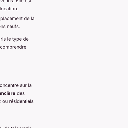
venus. Elle est
location.
mplacement de la
ens neufs.
is le type de
de comprendre
oncentre sur la
nancière
des
 ou résidentiels