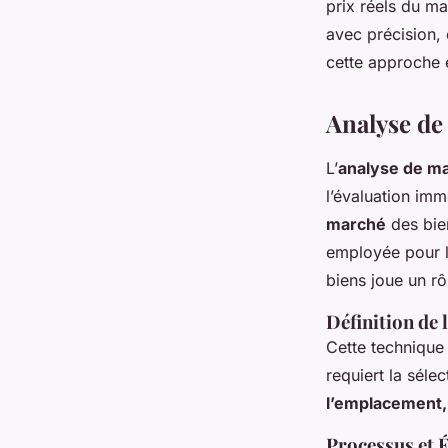
prix réels du ma
avec précision,
cette approche e
Analyse d
L’
analyse de m
l’évaluation imm
marché
des bie
employée pour le
biens joue un rô
Définition de
Cette technique
requiert la séle
l’emplacement,
Processus et 