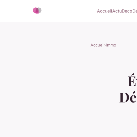
Accueil
Actu
Deco
D
Accueil
›
Immo
É
Dé