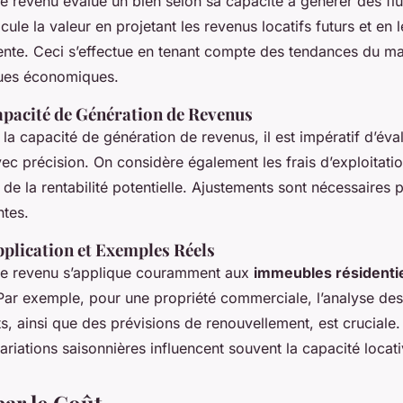
e revenu évalue un bien selon sa capacité à générer des flu
cule la valeur en projetant les revenus locatifs futurs et en l
sente. Ceci s’effectue en tenant compte des tendances du m
ques économiques.
Capacité de Génération de Revenus
la capacité de génération de revenus, il est impératif d’éva
ec précision. On considère également les frais d’exploitatio
e la rentabilité potentielle. Ajustements sont nécessaires p
ntes.
pplication et Exemples Réels
le revenu s’applique couramment aux
immeubles résidentie
 Par exemple, pour une propriété commerciale, l’analyse des
ts, ainsi que des prévisions de renouvellement, est cruciale.
 variations saisonnières influencent souvent la capacité locati