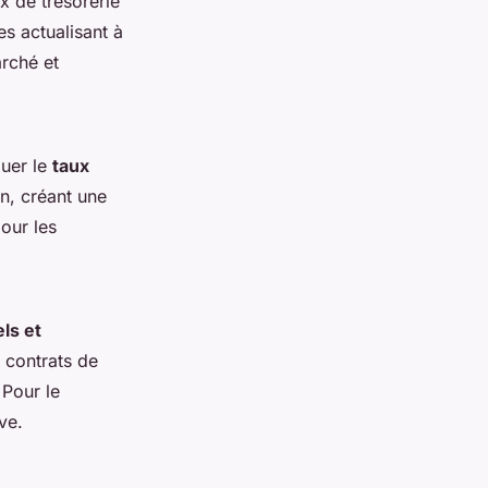
x de trésorerie
es actualisant à
arché et
luer le
taux
n, créant une
our les
ls et
 contrats de
 Pour le
ve.