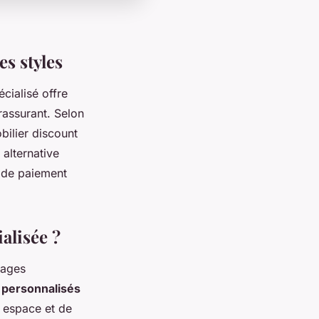
s styles
cialisé offre
rassurant. Selon
bilier discount
alternative
 de paiement
alisée ?
tages
 personnalisés
e espace et de