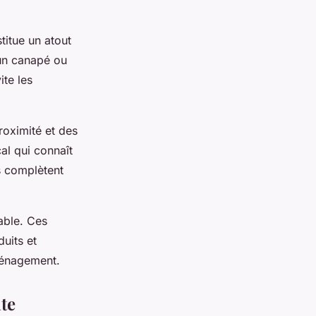
titue un atout
'un canapé ou
ite les
oximité et des
al qui connaît
s complètent
able. Ces
uits et
ménagement.
nte