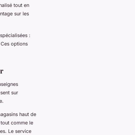
alisé tout en
ntage sur les
pécialisées :
. Ces options
r
nseignes
isent sur
e.
magasins haut de
, tout comme le
es. Le service