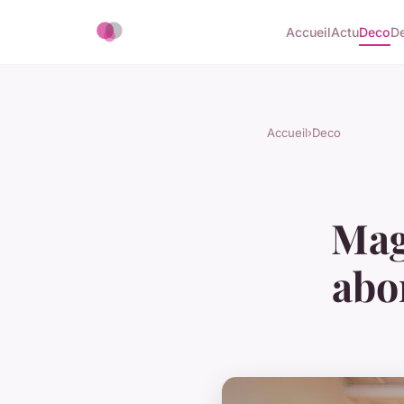
Accueil
Actu
Deco
D
Accueil
›
Deco
Mag
abo