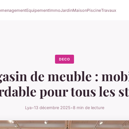
emenagement
Equipement
Immo
Jardin
Maison
Piscine
Travaux
DECO
asin de meuble : mobi
rdable pour tous les st
Lya
•
13 décembre 2025
•
8 min de lecture