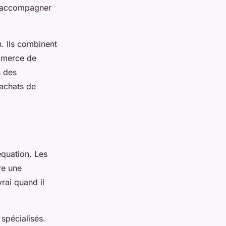
r accompagner
. Ils combinent
mmerce de
s des
 achats de
équation. Les
re une
rai quand il
spécialisés.