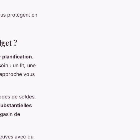
ous protègent en
get ?
e
planification
.
in : un lit, une
e approche vous
iodes de soldes,
ubstantielles
agasin de
neuves avec du